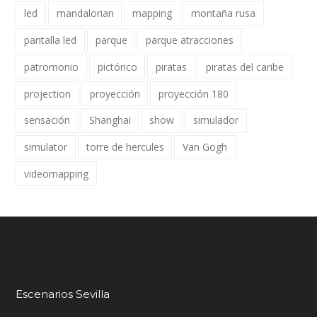
led
mandalorian
mapping
montaña rusa
pantalla led
parque
parque atracciones
patromonio
pictórico
piratas
piratas del caribe
projection
proyección
proyección 180
sensación
Shanghai
show
simulador
simulator
torre de hercules
Van Gogh
videomapping
Escenarios Sevilla