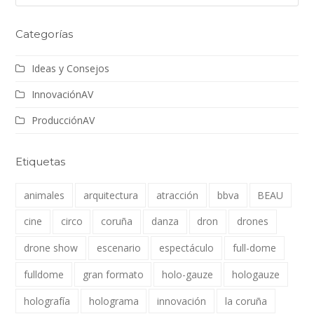
Categorías
Ideas y Consejos
InnovaciónAV
ProducciónAV
Etiquetas
animales
arquitectura
atracción
bbva
BEAU
cine
circo
coruña
danza
dron
drones
drone show
escenario
espectáculo
full-dome
fulldome
gran formato
holo-gauze
hologauze
holografía
holograma
innovación
la coruña