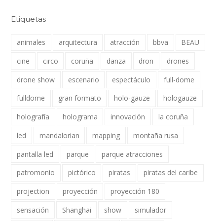
Etiquetas
animales
arquitectura
atracción
bbva
BEAU
cine
circo
coruña
danza
dron
drones
drone show
escenario
espectáculo
full-dome
fulldome
gran formato
holo-gauze
hologauze
holografía
holograma
innovación
la coruña
led
mandalorian
mapping
montaña rusa
pantalla led
parque
parque atracciones
patromonio
pictórico
piratas
piratas del caribe
projection
proyección
proyección 180
sensación
Shanghai
show
simulador