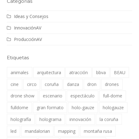
Categorías
Ideas y Consejos
InnovaciónAV
ProducciónAV
Etiquetas
animales
arquitectura
atracción
bbva
BEAU
cine
circo
coruña
danza
dron
drones
drone show
escenario
espectáculo
full-dome
fulldome
gran formato
holo-gauze
hologauze
holografía
holograma
innovación
la coruña
led
mandalorian
mapping
montaña rusa