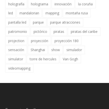
holografía
holograma
innovación
la coruña
led
mandalorian
mapping
montaña rusa
pantalla led
parque
parque atracciones
patromonio
pictórico
piratas
piratas del caribe
projection
proyección
proyección 180
sensación
Shanghai
show
simulador
simulator
torre de hercules
Van Gogh
videomapping