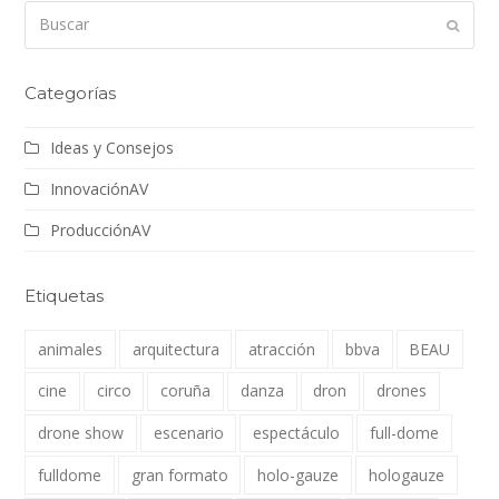
Buscar
Enviar
Categorías
Ideas y Consejos
InnovaciónAV
ProducciónAV
Etiquetas
animales
arquitectura
atracción
bbva
BEAU
cine
circo
coruña
danza
dron
drones
drone show
escenario
espectáculo
full-dome
fulldome
gran formato
holo-gauze
hologauze