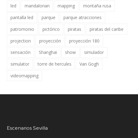
led
mandalorian
mapping
montaña rusa
pantalla led
parque
parque atracciones
patromonio
pictórico
piratas
piratas del caribe
projection
proyección
proyección 180
sensación
Shanghai
show
simulador
simulator
torre de hercules
Van Gogh
videomapping
Escenarios Sevilla