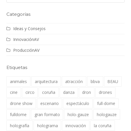
Categorías
Ideas y Consejos
InnovaciónAV
ProducciónAV
Etiquetas
animales
arquitectura
atracción
bbva
BEAU
cine
circo
coruña
danza
dron
drones
drone show
escenario
espectáculo
full-dome
fulldome
gran formato
holo-gauze
hologauze
holografía
holograma
innovación
la coruña