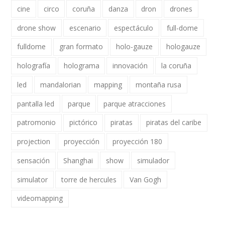
cine
circo
coruña
danza
dron
drones
drone show
escenario
espectáculo
full-dome
fulldome
gran formato
holo-gauze
hologauze
holografía
holograma
innovación
la coruña
led
mandalorian
mapping
montaña rusa
pantalla led
parque
parque atracciones
patromonio
pictórico
piratas
piratas del caribe
projection
proyección
proyección 180
sensación
Shanghai
show
simulador
simulator
torre de hercules
Van Gogh
videomapping