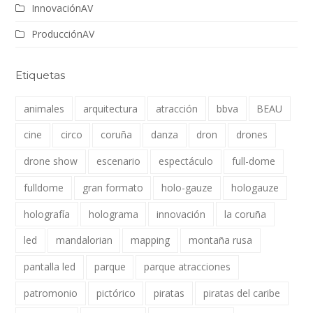
InnovaciónAV
ProducciónAV
Etiquetas
animales
arquitectura
atracción
bbva
BEAU
cine
circo
coruña
danza
dron
drones
drone show
escenario
espectáculo
full-dome
fulldome
gran formato
holo-gauze
hologauze
holografía
holograma
innovación
la coruña
led
mandalorian
mapping
montaña rusa
pantalla led
parque
parque atracciones
patromonio
pictórico
piratas
piratas del caribe