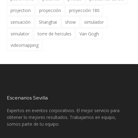
projection
proyección
proyección 180
sensación
Shanghai
show
simulador
simulator
torre de hercules
Van Gogh
videomapping
Escenarios Sevilla
Expertos en eventos corporativos. El mejor servicio para
obtener lo mejores resultados. Trabajamos en equipo,
somos parte de tu equipo.