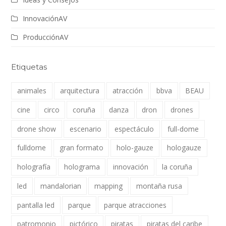
InnovaciónAV
ProducciónAV
Etiquetas
animales
arquitectura
atracción
bbva
BEAU
cine
circo
coruña
danza
dron
drones
drone show
escenario
espectáculo
full-dome
fulldome
gran formato
holo-gauze
hologauze
holografía
holograma
innovación
la coruña
led
mandalorian
mapping
montaña rusa
pantalla led
parque
parque atracciones
patromonio
pictórico
piratas
piratas del caribe