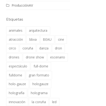
ProducciónAV
Etiquetas
animales
arquitectura
atracción
bbva
BEAU
cine
circo
coruña
danza
dron
drones
drone show
escenario
espectáculo
full-dome
fulldome
gran formato
holo-gauze
hologauze
holografía
holograma
innovación
la coruña
led