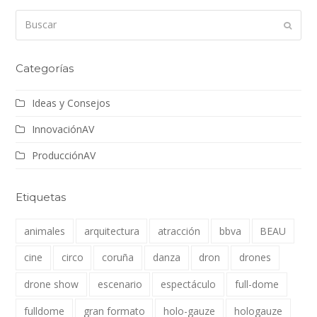
Buscar
Enviar
Categorías
Ideas y Consejos
InnovaciónAV
ProducciónAV
Etiquetas
animales
arquitectura
atracción
bbva
BEAU
cine
circo
coruña
danza
dron
drones
drone show
escenario
espectáculo
full-dome
fulldome
gran formato
holo-gauze
hologauze