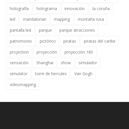
holografía
holograma
innovación
la coruña
led
mandalorian
mapping
montaña rusa
pantalla led
parque
parque atracciones
patromonio
pictórico
piratas
piratas del caribe
projection
proyección
proyección 180
sensación
Shanghai
show
simulador
simulator
torre de hercules
Van Gogh
videomapping