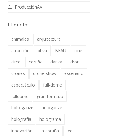
ProducciónAV
Etiquetas
animales
arquitectura
atracción
bbva
BEAU
cine
circo
coruña
danza
dron
drones
drone show
escenario
espectáculo
full-dome
fulldome
gran formato
holo-gauze
hologauze
holografía
holograma
innovación
la coruña
led