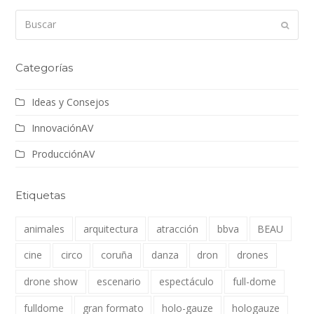
Buscar
Enviar
Categorías
Ideas y Consejos
InnovaciónAV
ProducciónAV
Etiquetas
animales
arquitectura
atracción
bbva
BEAU
cine
circo
coruña
danza
dron
drones
drone show
escenario
espectáculo
full-dome
fulldome
gran formato
holo-gauze
hologauze