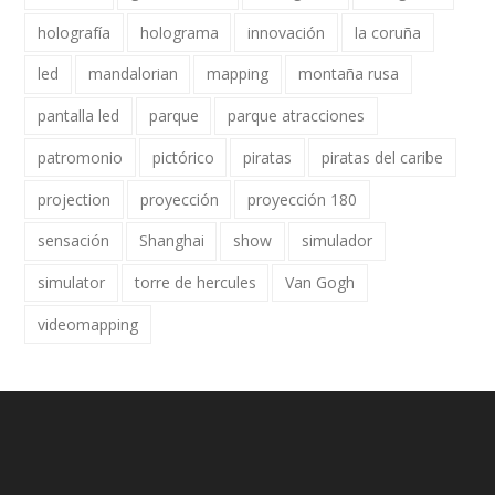
holografía
holograma
innovación
la coruña
led
mandalorian
mapping
montaña rusa
pantalla led
parque
parque atracciones
patromonio
pictórico
piratas
piratas del caribe
projection
proyección
proyección 180
sensación
Shanghai
show
simulador
simulator
torre de hercules
Van Gogh
videomapping