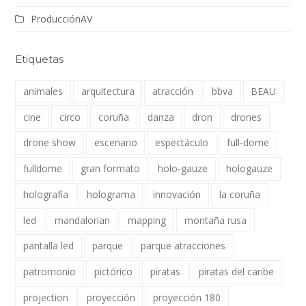
ProducciónAV
Etiquetas
animales
arquitectura
atracción
bbva
BEAU
cine
circo
coruña
danza
dron
drones
drone show
escenario
espectáculo
full-dome
fulldome
gran formato
holo-gauze
hologauze
holografía
holograma
innovación
la coruña
led
mandalorian
mapping
montaña rusa
pantalla led
parque
parque atracciones
patromonio
pictórico
piratas
piratas del caribe
projection
proyección
proyección 180