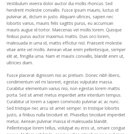
Vestibulum viverra dolor auctor dui mollis rhoncus. Sed
hendrerit molestie convallis. Fusce ipsum mauris, luctus id
pulvinar at, dictum in justo. Aliquam ultrices, sapien nec
lobortis varius, mauris felis sagittis purus, eu accumsan
mauris augue id tortor. Maecenas vel mollis lorem. Quisque
finibus purus auctor maximus mattis. Duis orci lorem,
malesuada in urna id, mattis efficitur nisl. Praesent molestie
vitae ante vel mollis. Aenean vitae enim pellentesque, semper
elit at, fringilla urna. Nam et mauris convallis, blandit enim ut,
ultricies diam.
Fusce placerat dignissim nisi ac pretium. Donec nibh libero,
condimentum vel mi laoreet, egestas vulputate massa.
Curabitur elementum varius nisi, non egestas lorem mattis
porta. Sed sit amet metus imperdiet ante interdum tempus.
Curabitur ut lorem a sapien commodo pulvinar ac ac nunc.
Sed tristique nec arcu sit amet semper. In tristique lobortis
justo, a finibus nulla tincidunt et. Phasellus tincidunt imperdiet
metus. Aenean pulvinar massa id malesuada blandit.
Pellentesque lorem tellus, volutpat eu eros ut, ornare congue