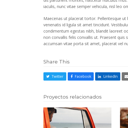
dis parturient montes, nascetur ridiculus mus.
iaculis, nunc vitae semper vehicula, nisl leo o
Maecenas ut placerat tortor. Pellentesque ut l
venenatis id ligula sit amet tincidunt. Vestibu
condimentum egestas nibh, blandit laoreet od
non convallis felis convallis ut. Praesent qui
accumsan vitae porta sit amet, placerat vel n
Share This
Twitter
Facebook
LinkedIn
Proyectos relacionados