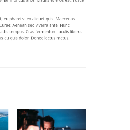
lvinar rhoncus ante. Mauris et eros est. Fusce
at, eu pharetra ex aliquet quis. Maecenas
ia Curae; Aenean sed viverra ante. Nunc
ttis tempus. Cras fermentum iaculis libero,
cus eu quis dolor. Donec lectus metus,