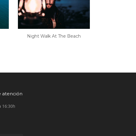
Night Walk At The Beach
e atención
a 16:30h