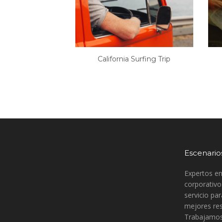
California Surfing Trip
Escenarios
Expertos e
corporativo
servicio pa
mejores res
Trabajamos