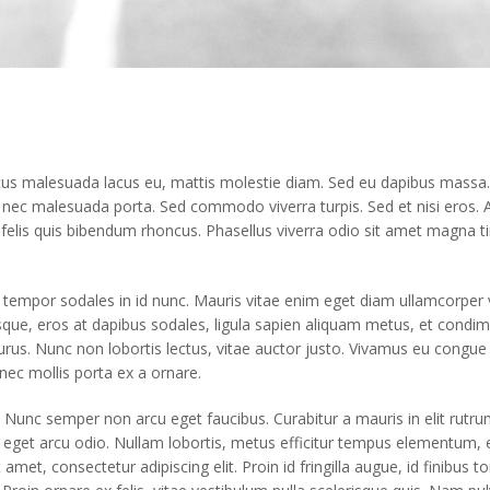
luctus malesuada lacus eu, mattis molestie diam. Sed eu dapibus massa. 
ec malesuada porta. Sed commodo viverra turpis. Sed et nisi eros. 
lis quis bibendum rhoncus. Phasellus viverra odio sit amet magna tin
 tempor sodales in id nunc. Mauris vitae enim eget diam ullamcorper
esque, eros at dapibus sodales, ligula sapien aliquam metus, et cond
 purus. Nunc non lobortis lectus, vitae auctor justo. Vivamus eu congue
onec mollis porta ex a ornare.
a. Nunc semper non arcu eget faucibus. Curabitur a mauris in elit rutr
e eget arcu odio. Nullam lobortis, metus efficitur tempus elementum, 
et, consectetur adipiscing elit. Proin id fringilla augue, id finibus 