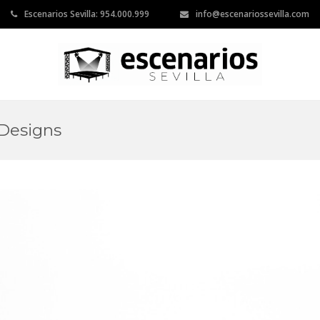
Escenarios Sevilla: 954.000.999
info@escenariossevilla.com
 Designs