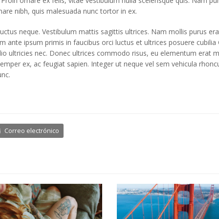
 Proin ornare ex felis, vitae vestibulum nulla scelerisque quis. Nam pu
rnare nibh, quis malesuada nunc tortor in ex.
uctus neque. Vestibulum mattis sagittis ultrices. Nam mollis purus er
lum ante ipsum primis in faucibus orci luctus et ultrices posuere cubil
io ultricies nec. Donec ultrices commodo risus, eu elementum erat ma
s semper ex, ac feugiat sapien. Integer ut neque vel sem vehicula rhon
unc.
Correo electrónico