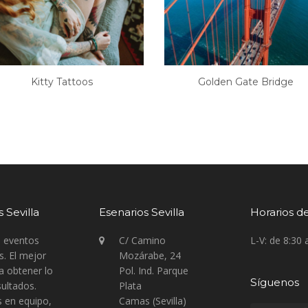
Kitty Tattoos
Golden Gate Bridge
 Sevilla
Esenarios Sevilla
Horarios d
n eventos
C/ Camino
L-V: de 8:30 
s. El mejor
Mozárabe, 24
ra obtener lo
Pol. Ind. Parque
Síguenos
ultados.
Plata
 en equipo,
Camas (Sevilla)